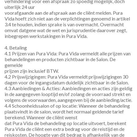
verhindering voor een afspraak zo spoedig mogelijk, doch 
uiterlijk 24 uur
voorafgaande aan de afspraak aan de cliënt melden. Pura 
Vida hoeft zich niet aan de verplichtingen genoemd in artikel 
3.4 te houden, indien sprake is van overmacht. Overmacht 
omvat datgene wat de wet en jurisprudentie daarover zegt, 
inbegrepen werkstakingen in Pura Vida.
4. Betaling
4.1 Prijzen van Pura Vida: Pura Vida vermeldt alle prijzen van 
behandelingen en producten zichtbaar in de Salon. De 
gemelde
prijzen zijn inclusief BTW.
4.2 Prijswijzigingen: Pura Vida vermeldt prijswijzigingen 30 
dagen voor de ingangsdatum duidelijk zichtbaar in de Salon.
4.3 Aanbiedingen & Acties: Aanbiedingen en acties zijn geldig 
in de aangegeven looptijd en/of zolang de voorraad strekt en 
volgens de voorwaarden, aangegeven bij de aanbieding/actie.
4.4 Schoonheidssalon of op locatie: Wanneer de behandeling 
plaatsvindt in de salon, wordt het normaal geldende tarief 
berekend. Wanneer de cliënt wenst
dat Pura Vida de behandeling op locatie uitvoert, berekent 
Pura Vida de cliënt een extra bedrag voor de reistijd en de 
reiskosten. De hoogte van dit bedrag is afhankelijk van de 