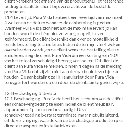
cliënt verplicht tot afname van de product(en).Het resterende 
bedrag betaalt de cliënt bij overdracht van de bestelde 
producten.
11.4 Levertijd: Pura Vida hanteert een levertijd van maximaal 
4 weken na de datum wanneer de aanbetaling is gedaan. 
Wanneer Pura Vida zich niet aan de maximale levertijd kan 
houden, wordt de cliënt hier zo vroeg mogelijk over 
geïnformeerd. De cliënt beschikt dan over de mogelijkheid 
om de bestelling te annuleren. Indien de termijn van 4 weken 
overschreden wordt, en de cliënt wenst de bestelling niet te 
annuleren, mag de cliënt Pura Vida om een korting van 10% 
van het totaal verschuldigd bedrag verzoeken. Dit dient de 
cliënt aan Pura Vida te melden, binnen 4 dagen na de melding 
van Pura Vida dat zij zich niet aan de maximale levertijd kan 
houden. De aanbetaling zal bij annulering door Pura Vida 
teruggestort worden op een door de cliënt aan te geven wijze.
12. Beschadiging & diefstal
12.1 Beschadiging: Pura Vida heeft het recht om van de cliënt 
een schadevergoeding te eisen indien de cliënt meubilair, 
apparatuur of producten beschadigt. Deze 
schadevergoeding bestaat tenminste, maar niet uitsluitend, 
uit de vervangingswaarde van de beschadigde producten plus 
directe transport en installatiekosten.