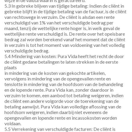
wijze in de valuta waarin is gefactureerd.
5.3 In gebreke blijven van tijdige betaling: Indien de cliënt in 
gebreke blijft in de tijdige betaling van de factuur, is de cliënt 
van rechtswege in verzuim. De cliënt is alsdan een rente 
verschuldigd van 1% van het verschuldigde bedrag per 
maand, tenzij de wettelijke rente hoger is, in welk geval de 
wettelijke rente verschuldigd is. De rente over het opeisbare 
bedrag zal worden berekend vanaf het moment dat de cliënt 
in verzuim is tot het moment van voldoening van het volledig 
verschuldigde bedrag.
5.4 Mindering van kosten: Pura Vida heeft het recht de door 
de cliënt gedane betalingen te laten strekken in de eerste 
plaats
in mindering van de kosten van gekochte artikelen, 
vervolgens in mindering van de opengevallen rente en 
tenslotte in mindering van de hoofdsom van de behandeling 
en de lopende rente. Pura Vida kan, zonder daardoor in 
verzuim te komen, een aanbod tot betaling weigeren, indien 
de cliënt een andere volgorde voor de toerekening van de 
betaling aanwijst. Pura Vida kan volledige aflossing van de 
hoofdsom weigeren, indien daarbij niet eveneens de 
opengevallen en lopende rente en incassokosten worden 
voldaan.
5.5 Verrekening van verschuldigde facturen: De cliënt is 